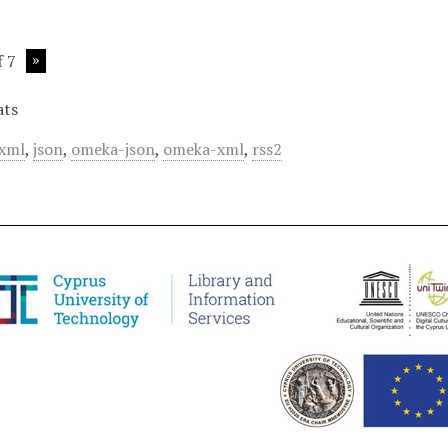
f 7
ats
xml
,
json
,
omeka-json
,
omeka-xml
,
rss2