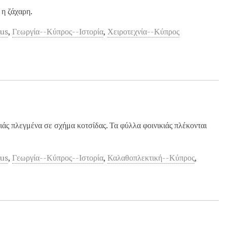
 η ζάχαρη.
rus
,
Γεωργία--Κύπρος--Ιστορία
,
Χειροτεχνία--Κύπρος
άς πλεγμένα σε σχήμα κοτσίδας. Τα φύλλα φοινικιάς πλέκονται
rus
,
Γεωργία--Κύπρος--Ιστορία
,
Καλαθοπλεκτική--Κύπρος
,