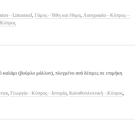
sios--Limassol
,
Γάμος--Ήθη και έθιμα
,
Λαογραφία--Κύπρος--
-Κύπρος
ό καλάμι (βούρλο μάλλον), πλεγμένο ανά δέσμες σε επιμήκη
prus
,
Γεωργία--Κύπρος--Ιστορία
,
Καλαθοπλεκτική--Κύπρος
,