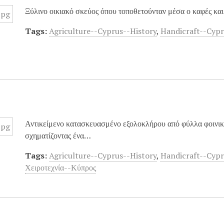
Ξύλινο οικιακό σκεύος όπου τοποθετούνταν μέσα ο καφές και
Tags:
Agriculture--Cyprus--History
,
Handicraft--Cyp
Αντικείμενο κατασκευασμένο εξολοκλήρου από φύλλα φοινικι
σχηματίζοντας ένα…
Tags:
Agriculture--Cyprus--History
,
Handicraft--Cyp
Χειροτεχνία--Κύπρος