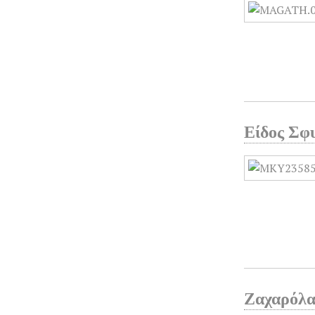
Είδος Σφ
Ζαχαρόλ