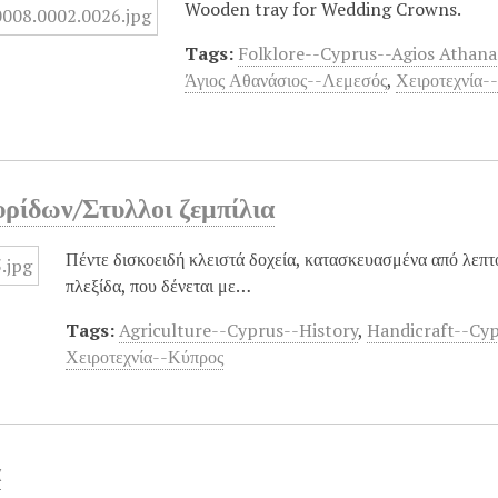
Wooden tray for Wedding Crowns.
Tags:
Folklore--Cyprus--Agios Athana
Άγιος Αθανάσιος--Λεμεσός
,
Χειροτεχνία-
υρίδων/Στυλλοι ζεμπίλια
Πέντε δισκοειδή κλειστά δοχεία, κατασκευασμένα από λεπτ
πλεξίδα, που δένεται με…
Tags:
Agriculture--Cyprus--History
,
Handicraft--Cy
Χειροτεχνία--Κύπρος
α