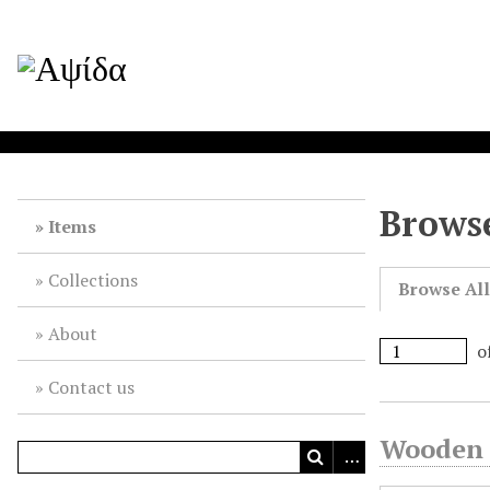
Browse
Items
Collections
Browse Al
About
o
Contact us
Wooden 