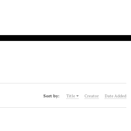
Sort by:
Title
Creator
Date Added