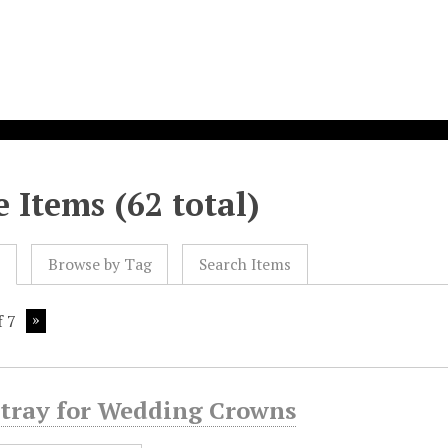
 Items (62 total)
l
Browse by Tag
Search Items
f 7
tray for Wedding Crowns