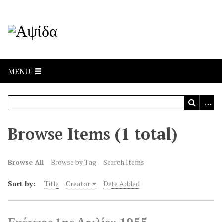
MENU
Browse Items (1 total)
Browse All
Browse by Tag
Search Items
Sort by:
Title
Creator
Date Added
Επέτειος 1ης Αριλίου 1955