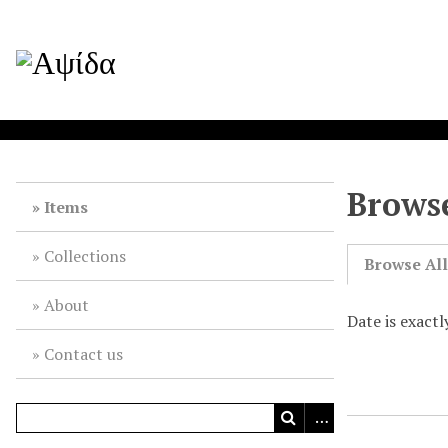
Browse
Items
Collections
Browse Al
About
Date is exactl
Contact us