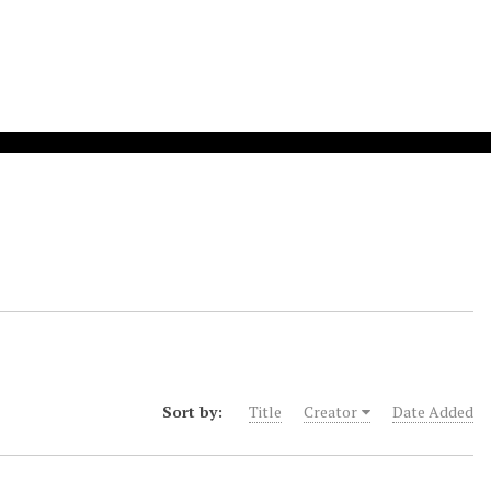
Sort by:
Title
Creator
Date Added