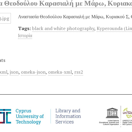
α Θεοδούλου Καρασιαλή με Μάρω, Κυριακο
Αναστασία Θεοδούλου Καρασιαλή με Μάρω, Κυριακού Σ, Θ
Tags:
black and white photography
,
Kyperounda (Lim
Ιστορία
ats
xml
,
json
,
omeka-json
,
omeka-xml
,
rss2