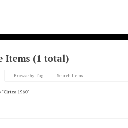
 Items (1 total)
l
Browse by Tag
Search Items
y "Cirtca 1960"