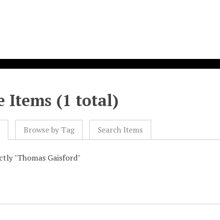
 Items (1 total)
l
Browse by Tag
Search Items
actly "Thomas Gaisford"