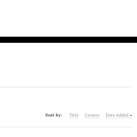
Sort by:
Title
Creator
Date Added