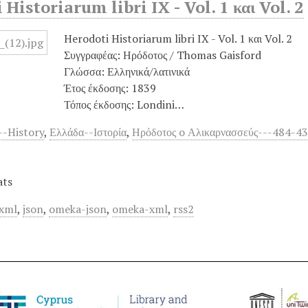
Historiarum libri IX - Vol. 1 και Vol. 2
Herodoti Historiarum libri IX - Vol. 1 και Vol. 2
Συγγραφέας: Ηρόδοτος / Thomas Gaisford
Γλώσσα: Ελληνικά/λατινικά
Έτος έκδοσης: 1839
Τόπος έκδοσης: Londini…
--History
,
Ελλάδα--Ιστορία
,
Ηρόδοτος o Αλικαρνασσεύς---484-43
ats
xml
,
json
,
omeka-json
,
omeka-xml
,
rss2