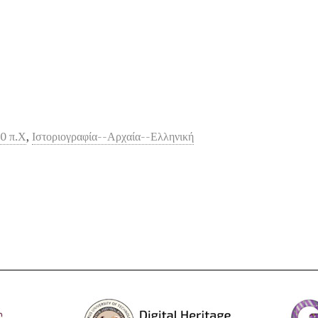
0 π.Χ
,
Ιστοριογραφία--Αρχαία--Ελληνική