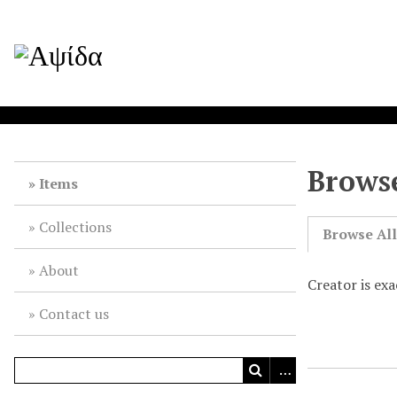
Browse
Items
Collections
Browse Al
About
Creator is ex
Contact us